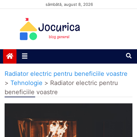
Skip
sâmbătă, august 8, 2026
to
content
Jocurică blog
blog general
Radiator electric pentru beneficiile voastre
>
Tehnologie
>
Radiator electric pentru
beneficiile voastre