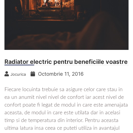
Radiator electric pentru beneficiile voastre
Octombrie 11, 2016
Jocurica
Fiecare locuinta trebuie sa asigure celor care stau in
ea un anumit nivel nivel de confort iar acest nivel de
confort poate fi legat de modul in care este amenajata
aceasta, de modul in care este utilata dar in acelasi
timp si de temperatura din interior. Pentru aceasta
ultima latura insa ceea ce puteti utiliza in avantajul