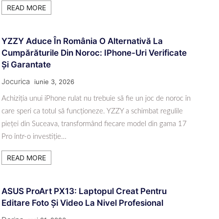
READ MORE
YZZY Aduce În România O Alternativă La
Cumpărăturile Din Noroc: IPhone-Uri Verificate
Și Garantate
Jocurica
iunie 3, 2026
Achiziția unui iPhone rulat nu trebuie să fie un joc de noroc în
care speri ca totul să funcționeze. YZZY a schimbat regulile
pieței din Suceava, transformând fiecare model din gama 17
Pro într-o investiție…
READ MORE
ASUS ProArt PX13: Laptopul Creat Pentru
Editare Foto Și Video La Nivel Profesional