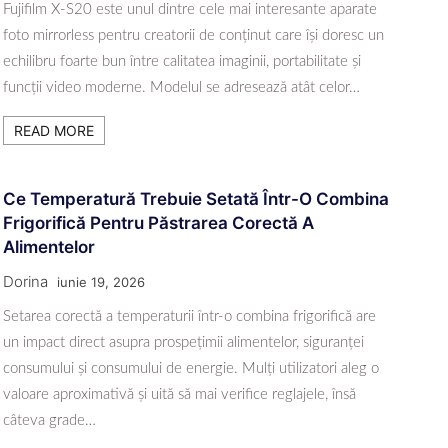
Fujifilm X-S20 este unul dintre cele mai interesante aparate
foto mirrorless pentru creatorii de conținut care își doresc un
echilibru foarte bun între calitatea imaginii, portabilitate și
funcții video moderne. Modelul se adresează atât celor…
READ MORE
Ce Temperatură Trebuie Setată Într-O Combina
Frigorifică Pentru Păstrarea Corectă A
Alimentelor
Dorina
iunie 19, 2026
Setarea corectă a temperaturii într-o combina frigorifică are
un impact direct asupra prospețimii alimentelor, siguranței
consumului și consumului de energie. Mulți utilizatori aleg o
valoare aproximativă și uită să mai verifice reglajele, însă
câteva grade…