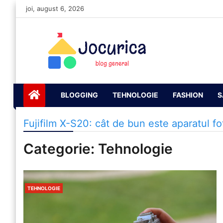
Skip
joi, august 6, 2026
to
content
Jocurică blog
blog general
BLOGGING
TEHNOLOGIE
FASHION
S
Fujifilm X-S20: cât de bun este aparatul fo
Categorie:
Tehnologie
TEHNOLOGIE