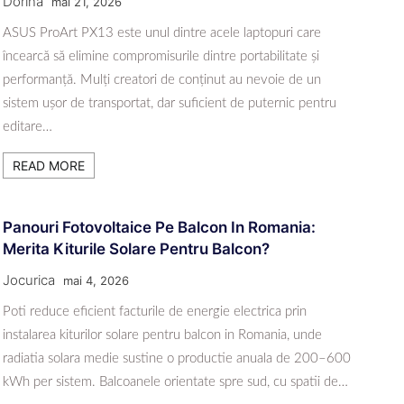
Dorina
mai 21, 2026
ASUS ProArt PX13 este unul dintre acele laptopuri care
încearcă să elimine compromisurile dintre portabilitate și
performanță. Mulți creatori de conținut au nevoie de un
sistem ușor de transportat, dar suficient de puternic pentru
editare…
READ MORE
Panouri Fotovoltaice Pe Balcon In Romania:
Merita Kiturile Solare Pentru Balcon?
Jocurica
mai 4, 2026
Poti reduce eficient facturile de energie electrica prin
instalarea kiturilor solare pentru balcon in Romania, unde
radiatia solara medie sustine o productie anuala de 200–600
kWh per sistem. Balcoanele orientate spre sud, cu spatii de…