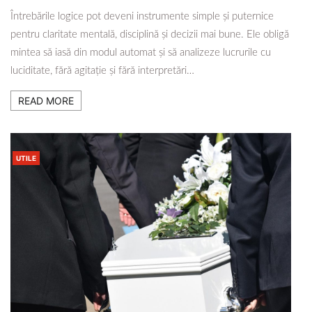
Întrebările logice pot deveni instrumente simple și puternice
pentru claritate mentală, disciplină și decizii mai bune. Ele obligă
mintea să iasă din modul automat și să analizeze lucrurile cu
luciditate, fără agitație și fără interpretări…
READ MORE
UTILE