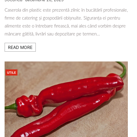
Caserola din plastic este prezentă zilnic în bucătării profesionale,
firme de catering și gospodării obișnuite. Siguranța ei pentru
alimente este o întrebare firească, mai ales când vorbim despre
mâncare gătită, livrări sau depozitare pe termen…
READ MORE
UTILE