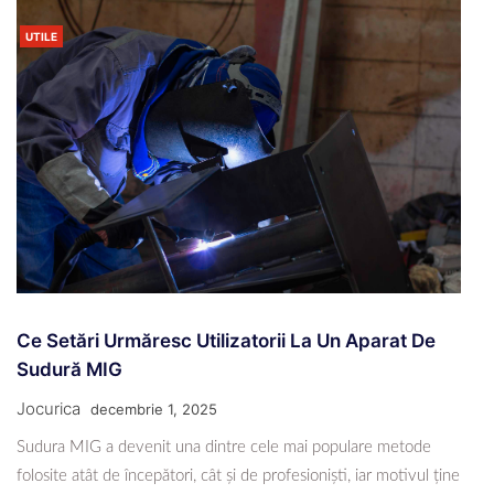
UTILE
Ce Setări Urmăresc Utilizatorii La Un Aparat De
Sudură MIG
Jocurica
decembrie 1, 2025
Sudura MIG a devenit una dintre cele mai populare metode
folosite atât de începători, cât și de profesioniști, iar motivul ține