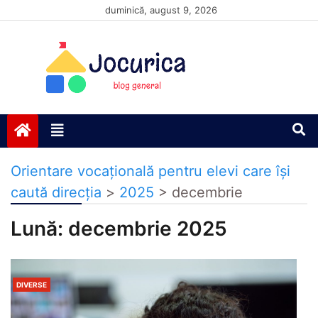
Skip
duminică, august 9, 2026
to
content
Jocurică blog
blog general
Orientare vocațională pentru elevi care își
caută direcția
>
2025
>
decembrie
Lună:
decembrie 2025
DIVERSE