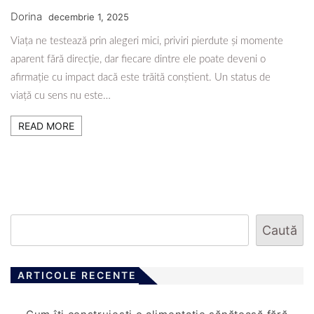
Dorina
decembrie 1, 2025
Viața ne testează prin alegeri mici, priviri pierdute și momente
aparent fără direcție, dar fiecare dintre ele poate deveni o
afirmație cu impact dacă este trăită conștient. Un status de
viață cu sens nu este…
READ MORE
Caută
ARTICOLE RECENTE