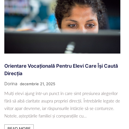
Orientare Vocațională Pentru Elevi Care Își Caută
Direcția
Dorina
decembrie 21, 2025
Mulți elevi ajung într-un punct în care simt presiunea alegerilor
fără să aibă claritate asupra propriei direcții. Întrebările legate de
viitor apar devreme, iar răspunsurile întârzie să se contureze.
Notele, așteptările familiei și comparațiile cu…
READ MORE