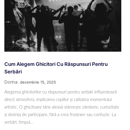
Cum Alegem Ghicitori Cu Răspunsuri Pentru
Serbări
Dorina
decembrie 15, 2025
Alegerea ghicitorilor cu răspunsuri pentru serbări influențează
direct atmosfera, implicarea copiilor și calitatea momentului
artistic. O ghicitoare bine aleasă stârnește zâmbete, curiozitate
și dorința de participare, fără a crea frustrare sau confuzie. La
serbări, timpul…