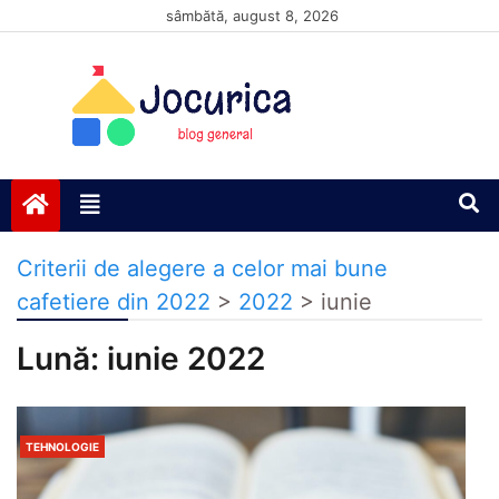
Skip
sâmbătă, august 8, 2026
to
content
Jocurică blog
blog general
Criterii de alegere a celor mai bune
cafetiere din 2022
>
2022
>
iunie
Lună:
iunie 2022
TEHNOLOGIE