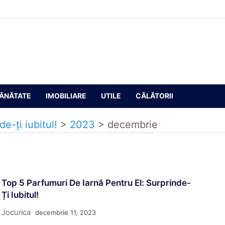
ĂNĂTATE
IMOBILIARE
UTILE
CĂLĂTORII
e-ți iubitul!
>
2023
>
decembrie
Top 5 Parfumuri De Iarnă Pentru El: Surprinde-
Ți Iubitul!
Jocurica
decembrie 11, 2023