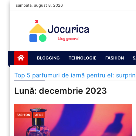
Skip
sâmbătă, august 8, 2026
to
content
Jocurică blog
blog general
BLOGGING
TEHNOLOGIE
FASHION
S
Top 5 parfumuri de iarnă pentru el: surprind
Lună:
decembrie 2023
FASHION
UTILE