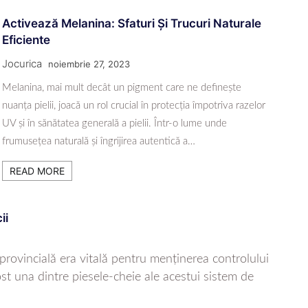
Activează Melanina: Sfaturi Și Trucuri Naturale
Eficiente
Jocurica
noiembrie 27, 2023
Melanina, mai mult decât un pigment care ne definește
nuanța pielii, joacă un rol crucial în protecția împotriva razelor
UV și în sănătatea generală a pielii. Într-o lume unde
frumusețea naturală și îngrijirea autentică a…
READ MORE
ii
provincială era vitală pentru menținerea controlului
 fost una dintre piesele-cheie ale acestui sistem de