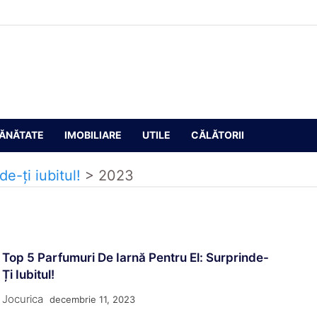
ĂNĂTATE
IMOBILIARE
UTILE
CĂLĂTORII
e-ți iubitul!
>
2023
Top 5 Parfumuri De Iarnă Pentru El: Surprinde-
Ți Iubitul!
Jocurica
decembrie 11, 2023