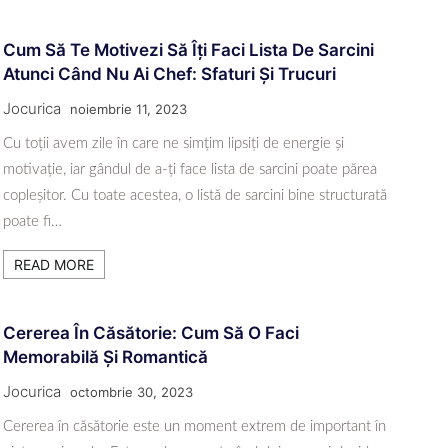
Cum Să Te Motivezi Să Îți Faci Lista De Sarcini
Atunci Când Nu Ai Chef: Sfaturi Și Trucuri
Jocurica
noiembrie 11, 2023
Cu toții avem zile în care ne simțim lipsiți de energie și
motivație, iar gândul de a-ți face lista de sarcini poate părea
copleșitor. Cu toate acestea, o listă de sarcini bine structurată
poate fi…
READ MORE
Cererea În Căsătorie: Cum Să O Faci
Memorabilă Și Romantică
Jocurica
octombrie 30, 2023
Cererea în căsătorie este un moment extrem de important în