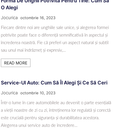
Forma De Unghii Potrivită Pentru Tine: Cum Să
O Alegi
Jocurica
octombrie 16, 2023
Fiecare dintre noi are unghiile sale unice, și alegerea formei
potrivite poate face o diferență semnificativă în aspectul și
încrederea noastră. Fie că preferi un aspect natural și subtil
sau unul mai îndrăzneț și expresiv,…
READ MORE
Service-Ul Auto: Cum Să Îl Alegi Și Ce Să Ceri
Jocurica
octombrie 10, 2023
Într-o lume în care automobilele au devenit o parte esențială
a vieții noastre de zi cu zi, întreținerea lor regulată și corectă
este crucială pentru siguranța și durabilitatea acestora.
Alegerea unui service auto de încredere…