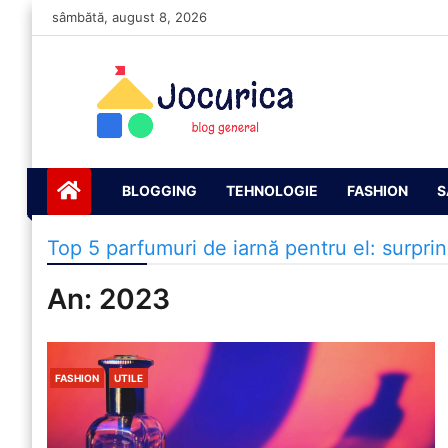
Skip
sâmbătă, august 8, 2026
to
content
Jocurică blog
blog general
BLOGGING
TEHNOLOGIE
FASHION
S
Top 5 parfumuri de iarnă pentru el: surprind
An:
2023
FASHION
UTILE