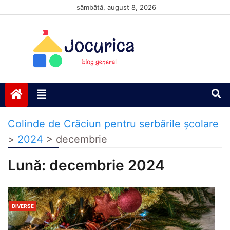
Skip
sâmbătă, august 8, 2026
to
content
Jocurică blog
blog general
Colinde de Crăciun pentru serbările școlare
>
2024
>
decembrie
Lună:
decembrie 2024
DIVERSE