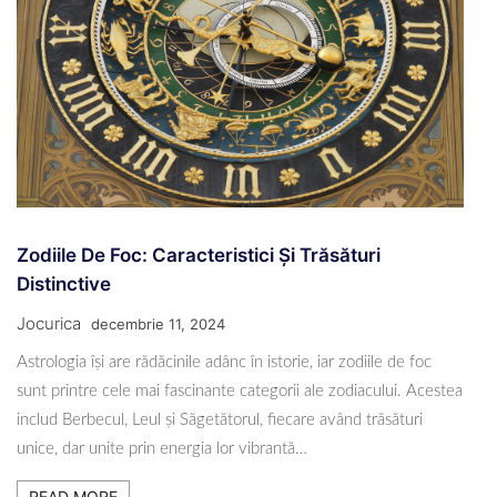
Zodiile De Foc: Caracteristici Și Trăsături
Distinctive
Jocurica
decembrie 11, 2024
Astrologia își are rădăcinile adânc în istorie, iar zodiile de foc
sunt printre cele mai fascinante categorii ale zodiacului. Acestea
includ Berbecul, Leul și Săgetătorul, fiecare având trăsături
unice, dar unite prin energia lor vibrantă…
READ MORE