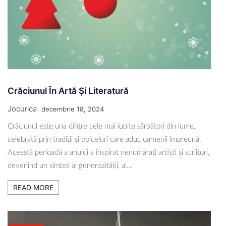
Crăciunul În Artă Și Literatură
Jocurica
decembrie 18, 2024
Crăciunul este una dintre cele mai iubite sărbători din lume,
celebrată prin tradiții și obiceiuri care aduc oamenii împreună.
Această perioadă a anului a inspirat nenumărați artiști și scriitori,
devenind un simbol al generozității, al…
READ MORE