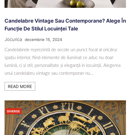
Candelabre Vintage Sau Contemporane? Alege În
Funcție De Stilul Locuinței Tale
Jocurica
decembrie 15, 2024
Candelabrele reprezintă de secole un punct focal al oricărui
spațiu interior, fiind elemente de iluminat ce aduc nu doar
lumină, ci și stil, personalitate și eleganță în locuință. Alegerea
unui candelabru vintage sau contemporan nu…
READ MORE
DIVERSE