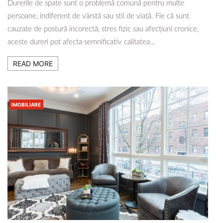
Durerile de spate sunt o problemă comună pentru multe
persoane, indiferent de vârstă sau stil de viață. Fie că sunt
cauzate de postură incorectă, stres fizic sau afecțiuni cronice,
aceste dureri pot afecta semnificativ calitatea…
READ MORE
IMOBILIARE