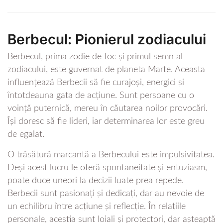
Berbecul: Pionierul zodiacului
Berbecul, prima zodie de foc și primul semn al
zodiacului, este guvernat de planeta Marte. Aceasta
influențează Berbecii să fie curajoși, energici și
întotdeauna gata de acțiune. Sunt persoane cu o
voință puternică, mereu în căutarea noilor provocări.
Își doresc să fie lideri, iar determinarea lor este greu
de egalat.
O trăsătură marcantă a Berbecului este impulsivitatea.
Deși acest lucru le oferă spontaneitate și entuziasm,
poate duce uneori la decizii luate prea repede.
Berbecii sunt pasionați și dedicați, dar au nevoie de
un echilibru între acțiune și reflecție. În relațiile
personale, aceștia sunt loiali și protectori, dar așteaptă