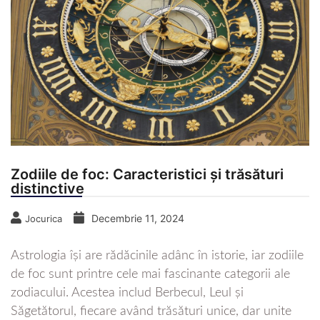
Zodiile de foc: Caracteristici și trăsături
distinctive
Decembrie 11, 2024
Jocurica
Astrologia își are rădăcinile adânc în istorie, iar zodiile
de foc sunt printre cele mai fascinante categorii ale
zodiacului. Acestea includ Berbecul, Leul și
Săgetătorul, fiecare având trăsături unice, dar unite