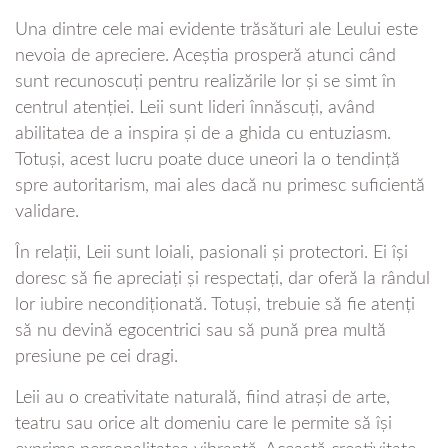
Una dintre cele mai evidente trăsături ale Leului este
nevoia de apreciere. Aceștia prosperă atunci când
sunt recunoscuți pentru realizările lor și se simt în
centrul atenției. Leii sunt lideri înnăscuți, având
abilitatea de a inspira și de a ghida cu entuziasm.
Totuși, acest lucru poate duce uneori la o tendință
spre autoritarism, mai ales dacă nu primesc suficientă
validare.
În relații, Leii sunt loiali, pasionali și protectori. Ei își
doresc să fie apreciați și respectați, dar oferă la rândul
lor iubire necondiționată. Totuși, trebuie să fie atenți
să nu devină egocentrici sau să pună prea multă
presiune pe cei dragi.
Leii au o creativitate naturală, fiind atrași de arte,
teatru sau orice alt domeniu care le permite să își