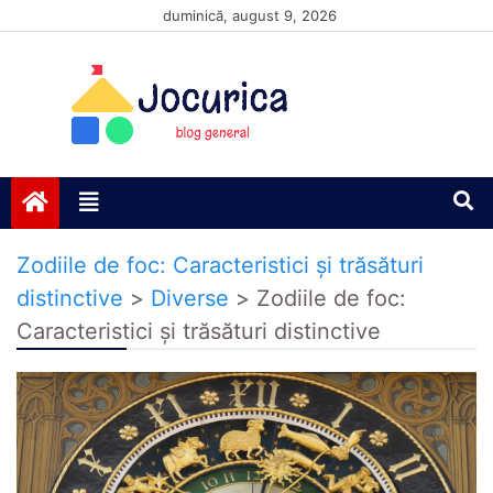
Skip
duminică, august 9, 2026
to
content
Jocurică blog
blog general
Zodiile de foc: Caracteristici și trăsături
distinctive
>
Diverse
>
Zodiile de foc:
Caracteristici și trăsături distinctive