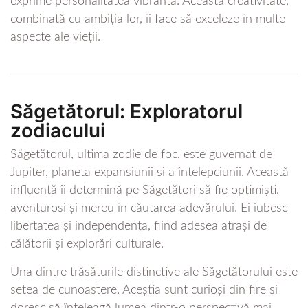
exprime personalitatea vibrantă. Această creativitate,
combinată cu ambiția lor, îi face să exceleze în multe
aspecte ale vieții.
Săgetătorul: Exploratorul
zodiacului
Săgetătorul, ultima zodie de foc, este guvernat de
Jupiter, planeta expansiunii și a înțelepciunii. Această
influență îi determină pe Săgetători să fie optimiști,
aventuroși și mereu în căutarea adevărului. Ei iubesc
libertatea și independența, fiind adesea atrași de
călătorii și explorări culturale.
Una dintre trăsăturile distinctive ale Săgetătorului este
setea de cunoaștere. Aceștia sunt curioși din fire și
doresc să înțeleagă lumea dintr-o perspectivă mai