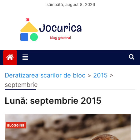
Skip
sâmbătă, august 8, 2026
to
content
Jocurică blog
blog general
Deratizarea scarilor de bloc
>
2015
>
septembrie
Lună:
septembrie 2015
BLOGGING