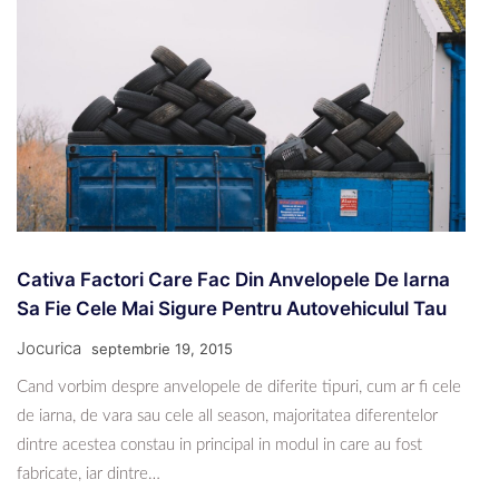
Cativa Factori Care Fac Din Anvelopele De Iarna
Sa Fie Cele Mai Sigure Pentru Autovehiculul Tau
Jocurica
septembrie 19, 2015
Cand vorbim despre anvelopele de diferite tipuri, cum ar fi cele
de iarna, de vara sau cele all season, majoritatea diferentelor
dintre acestea constau in principal in modul in care au fost
fabricate, iar dintre…