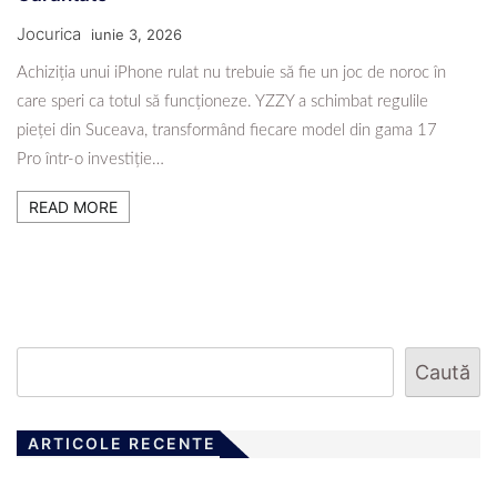
Jocurica
iunie 3, 2026
Achiziția unui iPhone rulat nu trebuie să fie un joc de noroc în
care speri ca totul să funcționeze. YZZY a schimbat regulile
pieței din Suceava, transformând fiecare model din gama 17
Pro într-o investiție…
READ MORE
Caută
ARTICOLE RECENTE