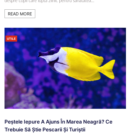
despre copii care luptă zilnic pentru sănătatea…
READ MORE
UTILE
Peștele Iepure A Ajuns În Marea Neagră? Ce
Trebuie Să Știe Pescarii Și Turiștii