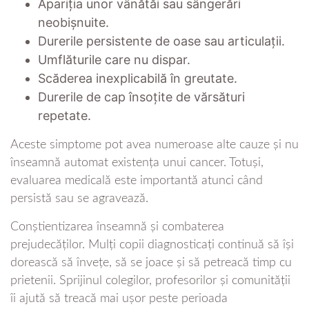
Apariția unor vânătăi sau sângerări
neobișnuite.
Durerile persistente de oase sau articulații.
Umflăturile care nu dispar.
Scăderea inexplicabilă în greutate.
Durerile de cap însoțite de vărsături
repetate.
Aceste simptome pot avea numeroase alte cauze și nu
înseamnă automat existența unui cancer. Totuși,
evaluarea medicală este importantă atunci când
persistă sau se agravează.
Conștientizarea înseamnă și combaterea
prejudecăților. Mulți copii diagnosticați continuă să își
dorească să învețe, să se joace și să petreacă timp cu
prietenii. Sprijinul colegilor, profesorilor și comunității
îi ajută să treacă mai ușor peste perioada