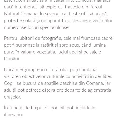
Este recomandat să ai încălțăminte comodă, mai ales
dacă intenționezi să explorezi traseele din Parcul
Natural Comana. În sezonul cald este util să ai apă,
protecție solară și un aparat foto, deoarece vei întâlni
numeroase locuri spectaculoase.
Pentru iubitorii de fotografie, cele mai frumoase cadre
pot fi surprinse la răsărit și spre apus, când lumina
pune în valoare vegetația, luciul apei și peisajele
Dunării.
Dacă mergi împreună cu familia, poți combina
vizitarea obiectivelor culturale cu activități în aer liber.
Copiii se bucură de spațiile deschise din Comana, iar
adulții pot petrece câteva ore departe de aglomerația
orașelor.
În funcție de timpul disponibil, poți include în
itinerariu: