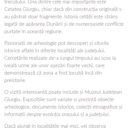
trecutului. Una dintre cele mai importante este
Cetatea Giurgiu, chiar dacă din construcția originală s-
au păstrat doar fragmente. Istoria cetății este strâns
legată de apărarea Dunării și de numeroasele conflicte
purtate în această regiune.
Pasionații de arheologie pot descoperi și siturile
istorice aflate în diferite localități ale județului.
Cercetările realizate de-a lungul timpului au scos la
iveală urme ale unor așezări foarte vechi, care
demonstrează că zona a fost locuită încă din
preistorie.
O vizită interesantă poate include și Muzeul Județean
Giurgiu. Expozițiile sunt variate și prezintă obiecte
arheologice, documente istorice, colecții etnografice și
informații despre evoluția orașului și a județului.
Dacă ajungi în localitățile mai mici, vei observa