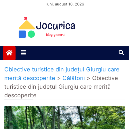
Skip
luni, august 10, 2026
to
content
Jocurică blog
blog general
Obiective turistice din județul Giurgiu care
merită descoperite
>
Călătorii
>
Obiective
turistice din județul Giurgiu care merită
descoperite