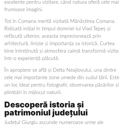
excelente pentru vizitare, când natura oferă cele mai
frumoase imagini.
Tot în Comana merită vizitată Mănăstirea Comana.
Ridicată inițial în timpul domniei lui Vlad Țepeș și
refăcută ulterior, aceasta impresionează prin
arhitectură, liniște și importanța sa istorică. Curtea
bine întreținută și atmosfera calmă transformă vizita
într-o experiență plăcută.
În apropiere se află și Delta Neajlovului, una dintre
cele mai importante zone umede din sudul țării. Este
un loc ideal pentru fotografii, observarea păsărilor și
plimbări în mijlocul naturii.
Descoperă istoria și
patrimoniul județului
Județul Giurgiu ascunde numeroase urme ale