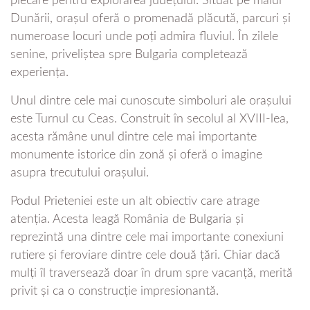
plecare pentru explorarea județului. Situat pe malul
Dunării, orașul oferă o promenadă plăcută, parcuri și
numeroase locuri unde poți admira fluviul. În zilele
senine, priveliștea spre Bulgaria completează
experiența.
Unul dintre cele mai cunoscute simboluri ale orașului
este Turnul cu Ceas. Construit în secolul al XVIII-lea,
acesta rămâne unul dintre cele mai importante
monumente istorice din zonă și oferă o imagine
asupra trecutului orașului.
Podul Prieteniei este un alt obiectiv care atrage
atenția. Acesta leagă România de Bulgaria și
reprezintă una dintre cele mai importante conexiuni
rutiere și feroviare dintre cele două țări. Chiar dacă
mulți îl traversează doar în drum spre vacanță, merită
privit și ca o construcție impresionantă.