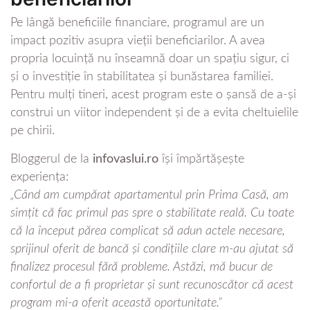
Pe lângă beneficiile financiare, programul are un
impact pozitiv asupra vieții beneficiarilor. A avea
propria locuință nu înseamnă doar un spațiu sigur, ci
și o investiție în stabilitatea și bunăstarea familiei.
Pentru mulți tineri, acest program este o șansă de a-și
construi un viitor independent și de a evita cheltuielile
pe chirii.
Bloggerul de la
infovaslui.ro
își împărtășește
experiența:
„Când am cumpărat apartamentul prin Prima Casă, am
simțit că fac primul pas spre o stabilitate reală. Cu toate
că la început părea complicat să adun actele necesare,
sprijinul oferit de bancă și condițiile clare m-au ajutat să
finalizez procesul fără probleme. Astăzi, mă bucur de
confortul de a fi proprietar și sunt recunoscător că acest
program mi-a oferit această oportunitate.”