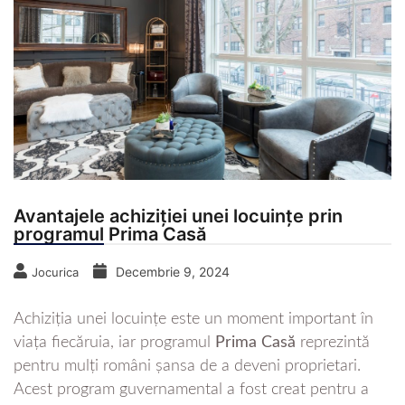
Avantajele achiziției unei locuințe prin
programul Prima Casă
Decembrie 9, 2024
Jocurica
Achiziția unei locuințe este un moment important în
viața fiecăruia, iar programul
Prima Casă
reprezintă
pentru mulți români șansa de a deveni proprietari.
Acest program guvernamental a fost creat pentru a