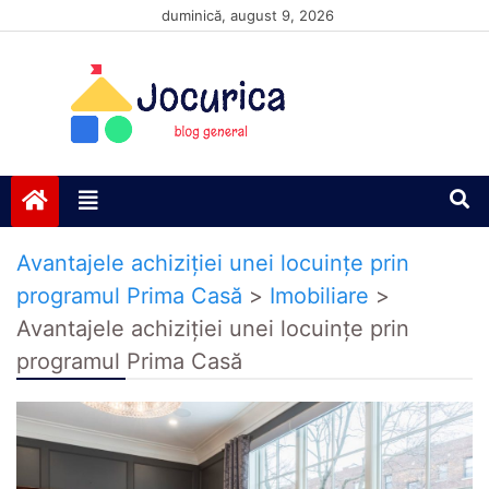
Skip
duminică, august 9, 2026
to
content
Jocurică blog
blog general
Avantajele achiziției unei locuințe prin
programul Prima Casă
>
Imobiliare
>
Avantajele achiziției unei locuințe prin
programul Prima Casă