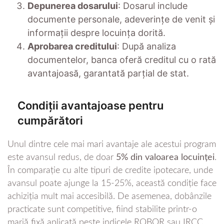
Depunerea dosarului
: Dosarul include
documente personale, adeverințe de venit și
informații despre locuința dorită.
Aprobarea creditului
: După analiza
documentelor, banca oferă creditul cu o rată
avantajoasă, garantată parțial de stat.
Condiții avantajoase pentru
cumpărători
Unul dintre cele mai mari avantaje ale acestui program
este avansul redus, de doar
5% din valoarea locuinței
.
În comparație cu alte tipuri de credite ipotecare, unde
avansul poate ajunge la 15-25%, această condiție face
achiziția mult mai accesibilă. De asemenea, dobânzile
practicate sunt competitive, fiind stabilite printr-o
marjă fixă aplicată peste indicele ROBOR sau IRCC.