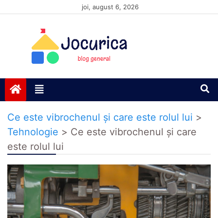
Skip
joi, august 6, 2026
to
content
Jocurică blog
blog general
Ce este vibrochenul și care este rolul lui
>
Tehnologie
>
Ce este vibrochenul și care
este rolul lui