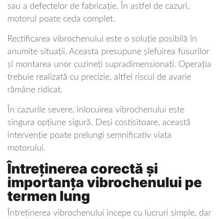
sau a defectelor de fabricație. În astfel de cazuri,
motorul poate ceda complet.
Rectificarea vibrochenului este o soluție posibilă în
anumite situații. Aceasta presupune șlefuirea fusurilor
și montarea unor cuzineți supradimensionați. Operația
trebuie realizată cu precizie, altfel riscul de avarie
rămâne ridicat.
În cazurile severe, înlocuirea vibrochenului este
singura opțiune sigură. Deși costisitoare, această
intervenție poate prelungi semnificativ viața
motorului.
Întreținerea corectă și
importanța vibrochenului pe
termen lung
Întreținerea vibrochenului începe cu lucruri simple, dar