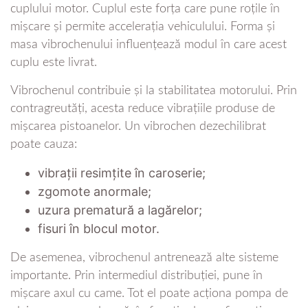
cuplului motor. Cuplul este forța care pune roțile în
mișcare și permite accelerația vehiculului. Forma și
masa vibrochenului influențează modul în care acest
cuplu este livrat.
Vibrochenul contribuie și la stabilitatea motorului. Prin
contragreutăți, acesta reduce vibrațiile produse de
mișcarea pistoanelor. Un vibrochen dezechilibrat
poate cauza:
vibrații resimțite în caroserie;
zgomote anormale;
uzura prematură a lagărelor;
fisuri în blocul motor.
De asemenea, vibrochenul antrenează alte sisteme
importante. Prin intermediul distribuției, pune în
mișcare axul cu came. Tot el poate acționa pompa de