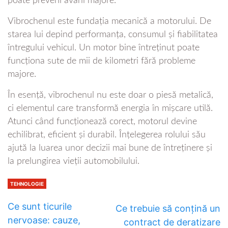
poate preveni avarii majore.
Vibrochenul este fundația mecanică a motorului. De
starea lui depind performanța, consumul și fiabilitatea
întregului vehicul. Un motor bine întreținut poate
funcționa sute de mii de kilometri fără probleme
majore.
În esență, vibrochenul nu este doar o piesă metalică,
ci elementul care transformă energia în mișcare utilă.
Atunci când funcționează corect, motorul devine
echilibrat, eficient și durabil. Înțelegerea rolului său
ajută la luarea unor decizii mai bune de întreținere și
la prelungirea vieții automobilului.
TEHNOLOGIE
Ce sunt ticurile
Ce trebuie să conțină un
nervoase: cauze,
contract de deratizare