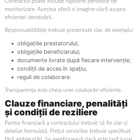
Contractul poate include rapoarte periodice de
monitorizare. Acestea oferă o imagine clară asupra
eficienței deratizării.
Responsabilitățile trebuie prezentate clar, de exemplu:
obligațiile prestatorului;
obligațiile beneficiarului;
documente livrate după fiecare intervenție;
condiții de acces în spațiu;
reguli de colaborare.
Transparența este cheia unei colaborări eficiente.
Clauze financiare, penalități
și condiții de reziliere
Partea financiară a contractului trebuie să fie clar și
detaliat formulată. Prețul serviciilor trebuie specificat
fără ambiguități. Se menționează dacă este tarif lunar