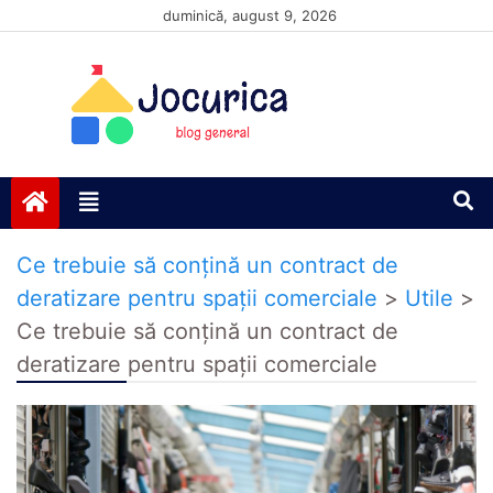
Skip
duminică, august 9, 2026
to
content
Jocurică blog
blog general
Ce trebuie să conțină un contract de
deratizare pentru spații comerciale
>
Utile
>
Ce trebuie să conțină un contract de
deratizare pentru spații comerciale