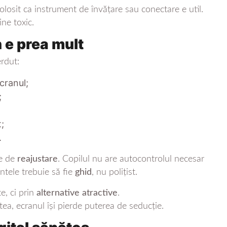
folosit ca instrument de învățare sau conectare e util.
ine toxic.
 e prea mult
erdut:
ecranul;
;
t;
.
ie de
reajustare
. Copilul nu are autocontrolul necesar
intele trebuie să fie
ghid
, nu polițist.
te, ci prin
alternative atractive
.
atea, ecranul își pierde puterea de seducție.