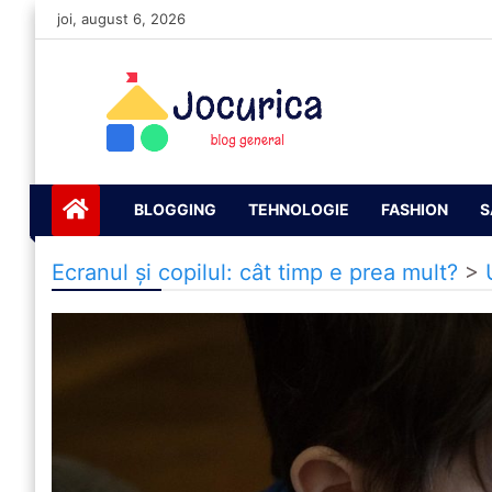
Skip
joi, august 6, 2026
to
content
Jocurică blog
blog general
BLOGGING
TEHNOLOGIE
FASHION
S
Ecranul și copilul: cât timp e prea mult?
>