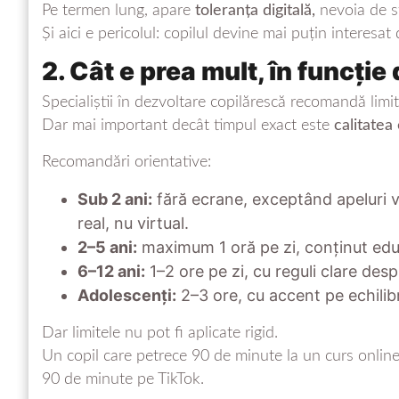
Pe termen lung, apare
toleranța digitală,
nevoia de st
Și aici e pericolul: copilul devine mai puțin interesat 
2. Cât e prea mult, în funcție
Specialiștii în dezvoltare copilărescă recomandă limit
Dar mai important decât timpul exact este
calitatea
Recomandări orientative:
Sub 2 ani:
fără ecrane, exceptând apeluri v
real, nu virtual.
2–5 ani:
maximum 1 oră pe zi, conținut educ
6–12 ani:
1–2 ore pe zi, cu reguli clare desp
Adolescenți:
2–3 ore, cu accent pe echilibru
Dar limitele nu pot fi aplicate rigid.
Un copil care petrece 90 de minute la un curs online 
90 de minute pe TikTok.