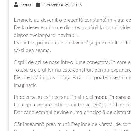
Octombrie 29, 2025
Dorina
Ecranele au devenit o prezență constantă în viața cop
De la desene animate dimineața până la jocuri, videoc
dispozitivelor pare inevitabil.
Dar între „puțin timp de relaxare” și „prea mult” este 
să-și dea seama.
Copiii de azi se nasc într-o lume conectată, în care ec
Totuși, creierul lor nu este construit pentru expunerea
Fiecare oră în plus în fața ecranului poate însemna m
imaginație.
Problema nu este ecranul în sine, ci
modul în care es
Un copil care are echilibru între activitățile offline 
Dar când ecranul devine sursa principală de distracți
Cât înseamnă prea mult? Depinde de vârstă, de conte