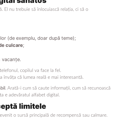
gital sănătos
 El nu trebuie să înlocuiască relația, ci să o
nelor (de exemplu, doar după teme);
 de culcare
;
n vacanțe.
elefonul, copilul va face la fel.
a învăța că lumea reală e mai interesantă.
bil
. Arată-i cum să caute informații, cum să recunoască
a e adevăratul alfabet digital.
ceptă limitele
devenit o sursă principală de recompensă sau calmare.