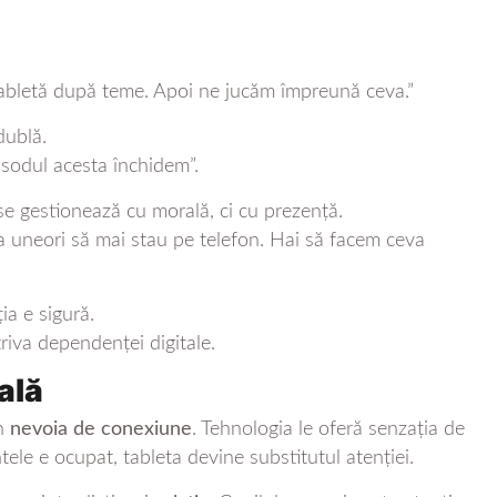
abletă după teme. Apoi ne jucăm împreună ceva.”
dublă.
isodul acesta închidem”.
se gestionează cu morală, ci cu prezență.
rea uneori să mai stau pe telefon. Hai să facem ceva
ția e sigură.
riva dependenței digitale.
ală
in
nevoia de conexiune
. Tehnologia le oferă senzația de
ele e ocupat, tableta devine substitutul atenției.