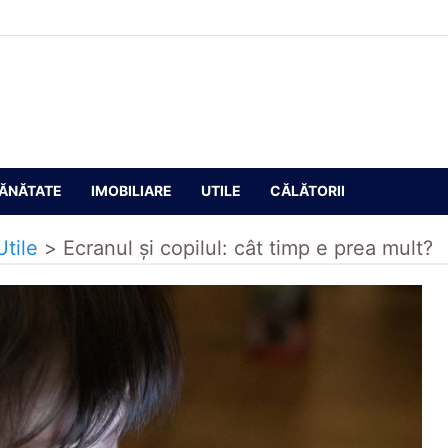
ĂNĂTATE
IMOBILIARE
UTILE
CĂLĂTORII
Utile
>
Ecranul și copilul: cât timp e prea mult?