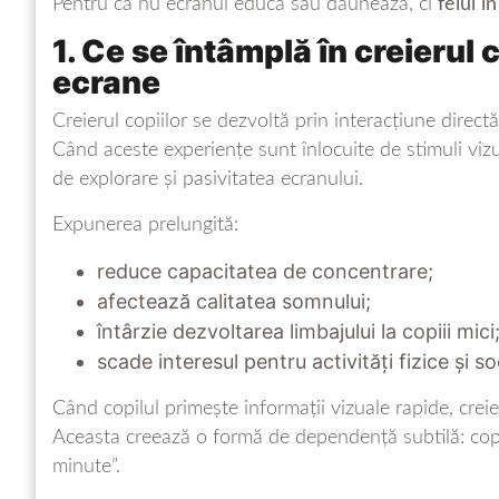
Pentru că nu ecranul educă sau dăunează, ci
felul î
1. Ce se întâmplă în creierul 
ecrane
Creierul copiilor se dezvoltă prin interacțiune directă:
Când aceste experiențe sunt înlocuite de stimuli vizu
de explorare și pasivitatea ecranului.
Expunerea prelungită:
reduce capacitatea de concentrare;
afectează calitatea somnului;
întârzie dezvoltarea limbajului la copiii mici
scade interesul pentru activități fizice și so
Când copilul primește informații vizuale rapide, crei
Aceasta creează o formă de dependență subtilă: copi
minute”.