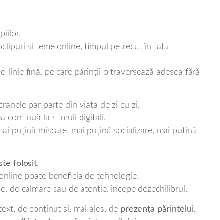
iilor.
lipuri și teme online, timpul petrecut în fața
o linie fină, pe care părinții o traversează adesea fără
ranele par parte din viața de zi cu zi.
 continuă la stimuli digitali.
ai puțină mișcare, mai puțină socializare, mai puțină
te folosit
.
și online poate beneficia de tehnologie.
e, de calmare sau de atenție, începe dezechilibrul.
xt, de conținut și, mai ales, de
prezența părintelui
.