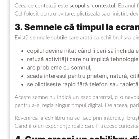
Ceea ce contează este
scopul și contextul
. Ecranul 
Cel folosit pentru evitare, plictiseală sau liniștire dev
3. Semnele că timpul la ecran
Există semnale subtile care arată că echilibrul s-a pi
copilul devine iritat când îi ceri să închidă 
refuză activități care nu implică tehnologie
are probleme cu somnul;
scade interesul pentru prieteni, natură, citi
se plictisește rapid fără telefon sau tabletă
Aceste semne nu indică un eșec parental, ci o nevo
pentru a-și regla singur timpul digital. De aceea, păr
Revenirea la echilibru nu se face prin interdicții bruș
Când îi oferi experiențe reale care îi trezesc curiozit