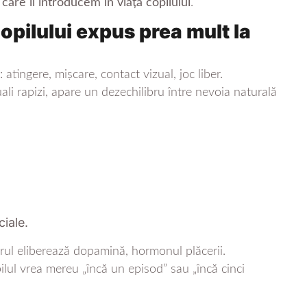
n care îl introducem în viața copilului
.
copilului expus prea mult la
 atingere, mișcare, contact vizual, joc liber.
ali rapizi, apare un dezechilibru între nevoia naturală
;
ciale.
erul eliberează dopamină, hormonul plăcerii.
lul vrea mereu „încă un episod” sau „încă cinci