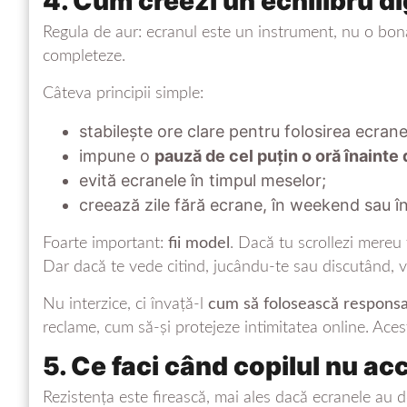
4. Cum creezi un echilibru di
Regula de aur: ecranul este un instrument, nu o bonă.
completeze.
Câteva principii simple:
stabilește ore clare pentru folosirea ecra
impune o
pauză de cel puțin o oră înainte
evită ecranele în timpul meselor;
creează zile fără ecrane, în weekend sau î
Foarte important:
fii model
. Dacă tu scrollezi mereu t
Dar dacă te vede citind, jucându-te sau discutând, v
Nu interzice, ci învață-l
cum să folosească responsa
reclame, cum să-și protejeze intimitatea online. Acest
5. Ce faci când copilul nu ac
Rezistența este firească, mai ales dacă ecranele au 