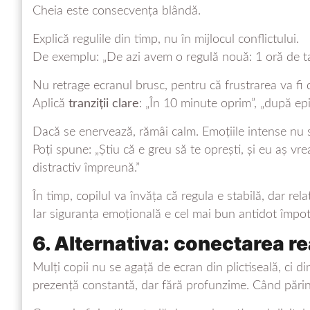
Cheia este consecvența blândă.
Explică regulile din timp, nu în mijlocul conflictului.
De exemplu: „De azi avem o regulă nouă: 1 oră de t
Nu retrage ecranul brusc, pentru că frustrarea va fi 
Aplică
tranziții clare
: „În 10 minute oprim”, „după ep
Dacă se enervează, rămâi calm. Emoțiile intense nu 
Poți spune: „Știu că e greu să te oprești, și eu aș v
distractiv împreună.”
În timp, copilul va învăța că regula e stabilă, dar rela
Iar siguranța emoțională e cel mai bun antidot împot
6. Alternativa: conectarea re
Mulți copii nu se agață de ecran din plictiseală, ci d
prezență constantă, dar fără profunzime. Când părint