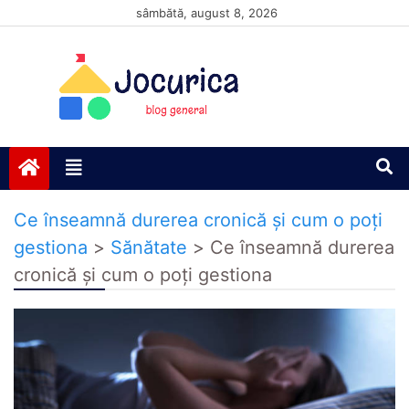
Skip
sâmbătă, august 8, 2026
to
content
Jocurică blog
blog general
Ce înseamnă durerea cronică și cum o poți
gestiona
>
Sănătate
>
Ce înseamnă durerea
cronică și cum o poți gestiona