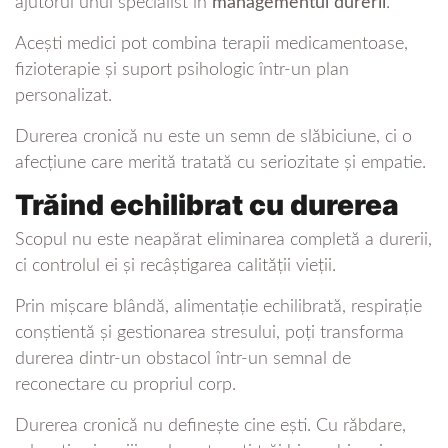
ajutorul unui specialist în
managementul durerii
.
Acești medici pot combina terapii medicamentoase,
fizioterapie și suport psihologic într-un plan
personalizat.
Durerea cronică nu este un semn de slăbiciune, ci o
afecțiune care merită tratată cu seriozitate și empatie.
Trăind echilibrat cu durerea
Scopul nu este neapărat eliminarea completă a durerii,
ci controlul ei și recâștigarea calității vieții.
Prin mișcare blândă, alimentație echilibrată, respirație
conștientă și gestionarea stresului, poți transforma
durerea dintr-un obstacol într-un semnal de
reconectare cu propriul corp.
Durerea cronică nu definește cine ești. Cu răbdare,