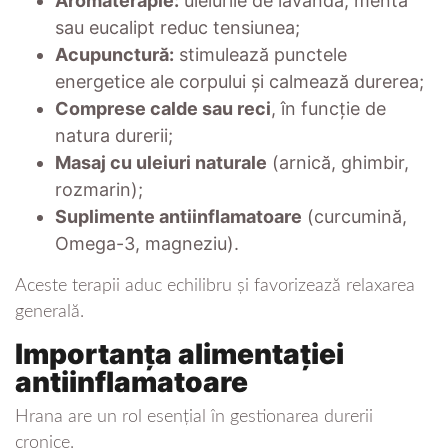
Aromaterapie:
uleiurile de lavandă, mentă
sau eucalipt reduc tensiunea;
Acupunctură:
stimulează punctele
energetice ale corpului și calmează durerea;
Comprese calde sau reci
, în funcție de
natura durerii;
Masaj cu uleiuri naturale
(arnică, ghimbir,
rozmarin);
Suplimente antiinflamatoare
(curcumină,
Omega-3, magneziu).
Aceste terapii aduc echilibru și favorizează relaxarea
generală.
Importanța alimentației
antiinflamatoare
Hrana are un rol esențial în gestionarea durerii
cronice.