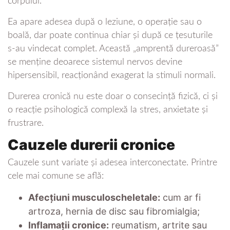
corpului.
Ea apare adesea după o leziune, o operație sau o
boală, dar poate continua chiar și după ce țesuturile
s-au vindecat complet. Această „amprentă dureroasă”
se menține deoarece sistemul nervos devine
hipersensibil, reacționând exagerat la stimuli normali.
Durerea cronică nu este doar o consecință fizică, ci și
o reacție psihologică complexă la stres, anxietate și
frustrare.
Cauzele durerii cronice
Cauzele sunt variate și adesea interconectate. Printre
cele mai comune se află:
Afecțiuni musculoscheletale:
cum ar fi
artroza, hernia de disc sau fibromialgia;
Inflamații cronice:
reumatism, artrite sau