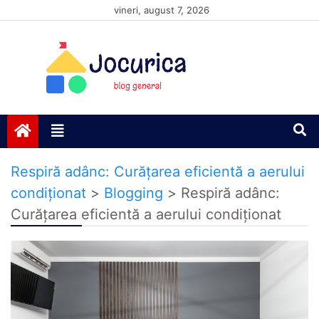
Skip
vineri, august 7, 2026
to
content
Jocurică blog
blog general
Respiră adânc: Curățarea eficientă a aerului
condiționat
>
Blogging
>
Respiră adânc:
Curățarea eficientă a aerului condiționat