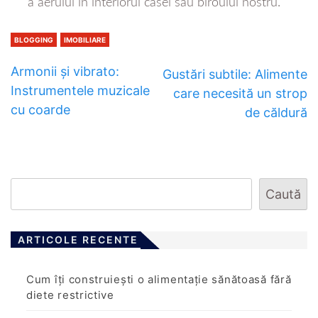
a aerului în interiorul casei sau biroului nostru.
BLOGGING
IMOBILIARE
Armonii și vibrato:
Gustări subtile: Alimente
Instrumentele muzicale
care necesită un strop
cu coarde
de căldură
Caută
ARTICOLE RECENTE
Cum îți construiești o alimentație sănătoasă fără
diete restrictive