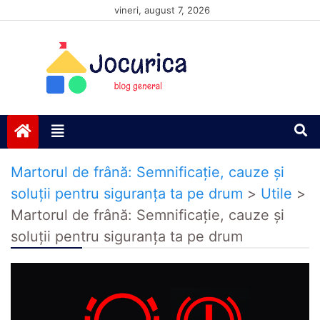
Skip
vineri, august 7, 2026
to
content
Jocurică blog
blog general
Martorul de frână: Semnificație, cauze și
soluții pentru siguranța ta pe drum
>
Utile
>
Martorul de frână: Semnificație, cauze și
soluții pentru siguranța ta pe drum