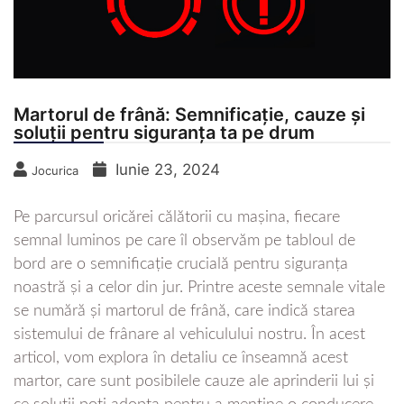
Martorul de frână: Semnificație, cauze și
soluții pentru siguranța ta pe drum
Iunie 23, 2024
Jocurica
Pe parcursul oricărei călătorii cu mașina, fiecare
semnal luminos pe care îl observăm pe tabloul de
bord are o semnificație crucială pentru siguranța
noastră și a celor din jur. Printre aceste semnale vitale
se numără și martorul de frână, care indică starea
sistemului de frânare al vehiculului nostru. În acest
articol, vom explora în detaliu ce înseamnă acest
martor, care sunt posibilele cauze ale aprinderii lui și