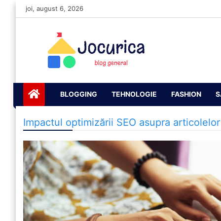
Skip
joi, august 6, 2026
to
content
Jocurică blog
blog general
BLOGGING
TEHNOLOGIE
FASHION
S
Impactul optimizării SEO asupra articolelo