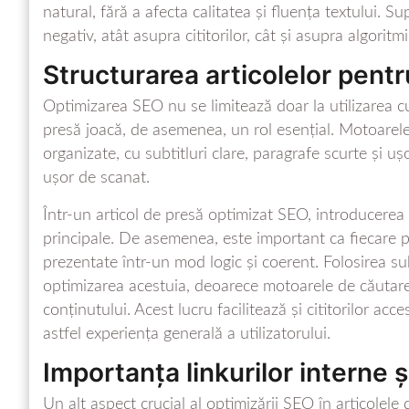
natural, fără a afecta calitatea și fluența textului. 
negativ, atât asupra cititorilor, cât și asupra algorit
Structurarea articolelor pent
Optimizarea SEO nu se limitează doar la utilizarea cu
presă joacă, de asemenea, un rol esențial. Motoarele
organizate, cu subtitluri clare, paragrafe scurte și ușo
ușor de scanat.
Într-un articol de presă optimizat SEO, introducerea 
principale. De asemenea, este important ca fiecare para
prezentate într-un mod logic și coerent. Folosirea subt
optimizarea acestuia, deoarece motoarele de căutare
conținutului. Acest lucru facilitează și cititorilor acc
astfel experiența generală a utilizatorului.
Importanța linkurilor interne 
Un alt aspect crucial al optimizării SEO în articolele 