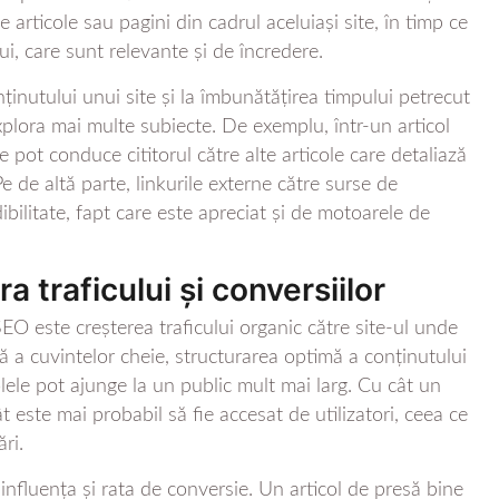
e articole sau pagini din cadrul aceluiași site, în timp ce
lui, care sunt relevante și de încredere.
ținutului unui site și la îmbunătățirea timpului petrecut
 explora mai multe subiecte. De exemplu, într-un articol
 pot conduce cititorul către alte articole care detaliază
Pe de altă parte, linkurile externe către surse de
ibilitate, fapt care este apreciat și de motoarele de
 traficului și conversiilor
SEO este creșterea traficului organic către site-ul unde
ctă a cuvintelor cheie, structurarea optimă a conținutului
olele pot ajunge la un public mult mai larg. Cu cât un
t este mai probabil să fie accesat de utilizatori, ceea ce
ri.
influența și rata de conversie. Un articol de presă bine