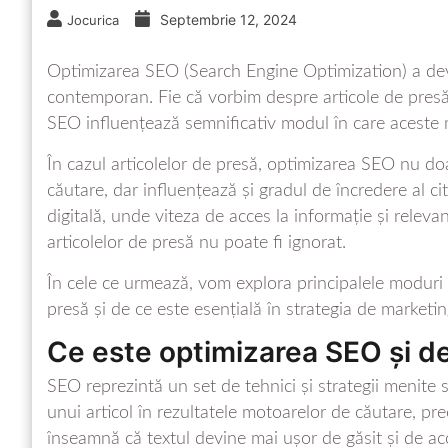
Septembrie 12, 2024
Jocurica
Optimizarea SEO (Search Engine Optimization) a deven
contemporan. Fie că vorbim despre articole de presă, b
SEO influențează semnificativ modul în care aceste m
În cazul articolelor de presă, optimizarea SEO nu doar
căutare, dar influențează și gradul de încredere al cit
digitală, unde viteza de acces la informație și relev
articolelor de presă nu poate fi ignorat.
În cele ce urmează, vom explora principalele moduri
presă și de ce este esențială în strategia de marketin
Ce este optimizarea SEO și d
SEO reprezintă un set de tehnici și strategii menit
unui articol în rezultatele motoarelor de căutare, pr
înseamnă că textul devine mai ușor de găsit și de ac