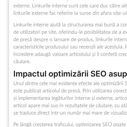
externe. Linkurile interne sunt cele care duc către alt
linkurile externe fac referire la surse din afara site-u
Linkurile interne ajută la structurarea mai bună a con
de utilizatori pe site, oferindu-le posibilitatea de a
de presă despre o lansare de produs, linkurile interne
caracteristicile produsului sau recenzii ale acestuia. 
încredere adaugă valoare articolului și îi conferă cred
căutare.
Impactul optimizării SEO asupra
Unul dintre cele mai evidente efecte ale optimizării 
este publicat articolul de presă. Prin utilizarea core
și implementarea legăturilor interne și externe, artic
articol apare mai sus în rezultatele de căutare, cu atâ
se traduce direct într-un număr mai mare de vizualiză
Pe lângă creșterea traficului, optimizarea SEO poate 