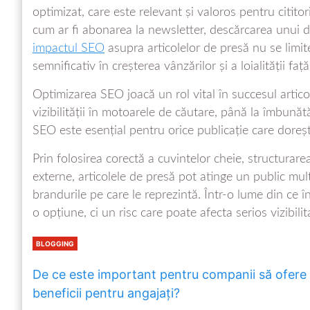
optimizat, care este relevant și valoros pentru cititor
cum ar fi abonarea la newsletter, descărcarea unui 
impactul SEO
asupra articolelor de presă nu se limite
semnificativ în creșterea vânzărilor și a loialității faț
Optimizarea SEO joacă un rol vital în succesul artico
vizibilității în motoarele de căutare, până la îmbunătăț
SEO este esențial pentru orice publicație care doreș
Prin folosirea corectă a cuvintelor cheie, structurarea
externe, articolele de presă pot atinge un public mul
brandurile pe care le reprezintă. Într-o lume din ce î
o opțiune, ci un risc care poate afecta serios vizibilit
BLOGGING
De ce este important pentru companii să ofere
beneficii pentru angajați?