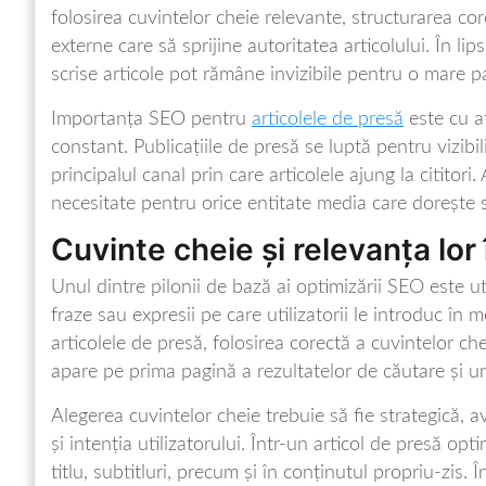
folosirea cuvintelor cheie relevante, structurarea core
externe care să sprijine autoritatea articolului. În lip
scrise articole pot rămâne invizibile pentru o mare pa
Importanța SEO pentru
articolele de presă
este cu a
constant. Publicațiile de presă se luptă pentru vizibil
principalul canal prin care articolele ajung la citito
necesitate pentru orice entitate media care dorește s
Cuvinte cheie și relevanța lor 
Unul dintre pilonii de bază ai optimizării SEO este ut
fraze sau expresii pe care utilizatorii le introduc în
articolele de presă, folosirea corectă a cuvintelor ch
apare pe prima pagină a rezultatelor de căutare și 
Alegerea cuvintelor cheie trebuie să fie strategică, 
și intenția utilizatorului. Într-un articol de presă opt
titlu, subtitluri, precum și în conținutul propriu-zis.