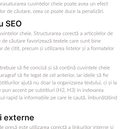
Suprasaturarea cuvintelor cheie poate avea un efect
milor de căutare, ceea ce poate duce la penalizări.
ru SEO
vintelor cheie. Structurarea corectă a articolelor de
 de căutare favorizează textele care sunt bine
r de citit, precum și utilizarea listelor și a formatelor
trebuie să fie concisă și să conțină cuvintele cheie
graf să fie legat de cel anterior, iar ideile să fie
itlurilor ajută nu doar la organizarea textului, ci și la
 pun accent pe subtitluri (H2, H3) în indexarea
esul rapid la informațiile pe care le caută, îmbunătățind
și externe
de presă este utilizarea corectă a linkurilor interne și