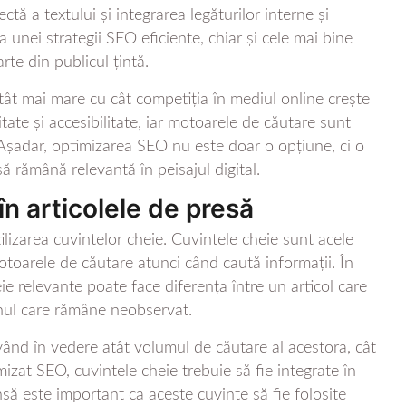
ctă a textului și integrarea legăturilor interne și
sa unei strategii SEO eficiente, chiar și cele mai bine
rte din publicul țintă.
tât mai mare cu cât competiția în mediul online crește
itate și accesibilitate, iar motoarele de căutare sunt
ri. Așadar, optimizarea SEO nu este doar o opțiune, ci o
ă rămână relevantă în peisajul digital.
în articolele de presă
ilizarea cuvintelor cheie. Cuvintele cheie sunt acele
 motoarele de căutare atunci când caută informații. În
eie relevante poate face diferența între un articol care
unul care rămâne neobservat.
având în vedere atât volumul de căutare al acestora, cât
imizat SEO, cuvintele cheie trebuie să fie integrate în
 Însă este important ca aceste cuvinte să fie folosite