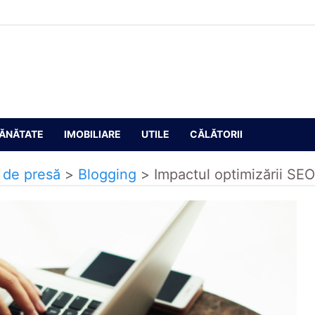
ĂNĂTATE
IMOBILIARE
UTILE
CĂLĂTORII
r de presă
>
Blogging
>
Impactul optimizării SEO