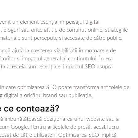
it un element esențial în peisajul digital
loguri sau orice alt tip de conținut online, strategiile
ateriale sunt percepute și accesate de către public.
 că ajută la creșterea vizibilității în motoarele de
itorilor și impactul general al conținutului. În era
anța acesteia sunt esențiale, impactul SEO asupra
 în care optimizarea SEO poate transforma articolele de
g digital a oricărui brand sau publicație.
e ce contează?
e să îmbunătățească poziționarea unui website sau a
ecum Google. Pentru articolele de presă, acest lucru
cesat de către utilizatori. Optimizarea SEO implică