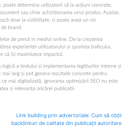
i, poate determina utilizatorii să ia acțiuni concrete,
document sau chiar achiziționarea unui produs. Așadar,
ază doar la vizibilitate, ci poate avea un rol
ă de brand.
lelor de presă în mediul online. De la creșterea
irea experienței utilizatorului și sporirea traficului,
te să își maximizeze impactul.
 logică a textului și implementarea legăturilor interne și
t mai larg și pot genera rezultate concrete pentru
n ce mai digitalizată, ignorarea optimizării SEO nu este
atea și relevanța oricărei publicații.
Link building prin advertoriale: Cum să obții
backlinkuri de calitate din publicații autoritare