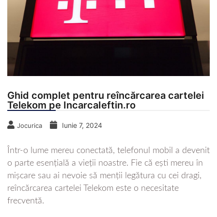
Ghid complet pentru reîncărcarea cartelei
Telekom pe IncarcaIeftin.ro
Iunie 7, 2024
Jocurica
Într-o lume mereu conectată, telefonul mobil a devenit
o parte esențială a vieții noastre. Fie că ești mereu în
mișcare sau ai nevoie să menții legătura cu cei dragi,
reîncărcarea cartelei Telekom este o necesitate
frecventă.