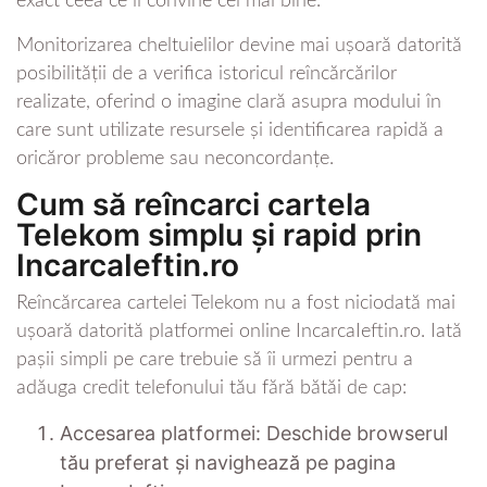
exact ceea ce îi convine cel mai bine.
Monitorizarea cheltuielilor devine mai ușoară datorită
posibilității de a verifica istoricul reîncărcărilor
realizate, oferind o imagine clară asupra modului în
care sunt utilizate resursele și identificarea rapidă a
oricăror probleme sau neconcordanțe.
Cum să reîncarci cartela
Telekom simplu și rapid prin
IncarcaIeftin.ro
Reîncărcarea cartelei Telekom nu a fost niciodată mai
ușoară datorită platformei online IncarcaIeftin.ro. Iată
pașii simpli pe care trebuie să îi urmezi pentru a
adăuga credit telefonului tău fără bătăi de cap:
Accesarea platformei: Deschide browserul
tău preferat și navighează pe pagina