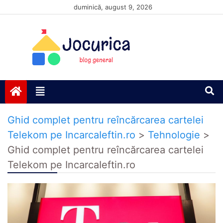
Skip
duminică, august 9, 2026
to
content
Jocurică blog
blog general
Ghid complet pentru reîncărcarea cartelei
Telekom pe IncarcaIeftin.ro
>
Tehnologie
>
Ghid complet pentru reîncărcarea cartelei
Telekom pe IncarcaIeftin.ro