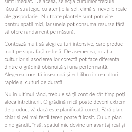
simt imediat. De aceea, selecția culturilor trebuie
făcută strategic, cu atenție la sol, climă și nevoile reale
ale gospodăriei. Nu toate plantele sunt potrivite
pentru spații mici, iar unele pot consuma resurse fără
să ofere randament pe măsură.
Contează mult să alegi culturi intensive, care produc
mult pe suprafață redusă. De asemenea, rotația
culturilor și asocierea lor corectă pot face diferența
dintre o grădină obișnuită și una performantă.
Alegerea corectă înseamnă și echilibru între culturi
rapide și culturi de durată.
Nu în ultimul rând, trebuie să ții cont de cât timp poți
aloca întreținerii. O grădină mică poate deveni extrem
de productivă dacă este planificată corect. Fără plan,
chiar și cel mai fertil teren poate fi irosit. Cu un plan
bine gândit, însă, spațiul mic devine un avantaj real și