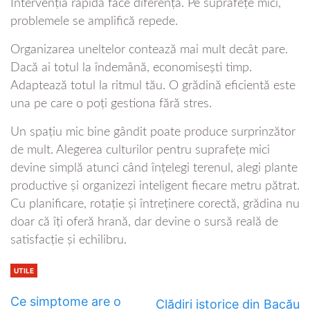
Intervenția rapidă face diferența. Pe suprafețe mici,
problemele se amplifică repede.
Organizarea uneltelor contează mai mult decât pare.
Dacă ai totul la îndemână, economisești timp.
Adaptează totul la ritmul tău. O grădină eficientă este
una pe care o poți gestiona fără stres.
Un spațiu mic bine gândit poate produce surprinzător
de mult. Alegerea culturilor pentru suprafețe mici
devine simplă atunci când înțelegi terenul, alegi plante
productive și organizezi inteligent fiecare metru pătrat.
Cu planificare, rotație și întreținere corectă, grădina nu
doar că îți oferă hrană, dar devine o sursă reală de
satisfacție și echilibru.
UTILE
Ce simptome are o
Clădiri istorice din Bacău