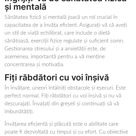
și mentală
Sănătatea fizică și mentală joacă un rol crucial în
capacitatea de a învăța eficient. Asigurați-vă că aveți
un stil de viață echilibrat, care include o dietă
sănătoasă, exerciții fizice regulate și suficient somn.
Gestionarea stresului și a anxietății este, de
asemenea, importantă pentru a vă menține
concentrarea și motivația.
Fiți răbdători cu voi înșivă
În învățare, uneori întâlniți obstacole și eșecuri. Este
perfect normal. Fiți răbdători cu voi înșivă și nu vă
descurajați. Învațați din greșeli și continuați să vă
îmbunătățiți.
Învățarea eficientă și plăcută este o abilitate care
poate fi dezvoltată cu timpul și cu efort. Cu obiective