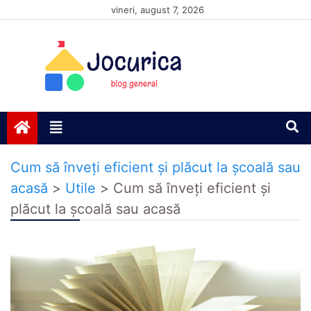
Skip
vineri, august 7, 2026
to
content
Jocurică blog
blog general
Cum să înveți eficient și plăcut la școală sau
acasă
>
Utile
>
Cum să înveți eficient și
plăcut la școală sau acasă