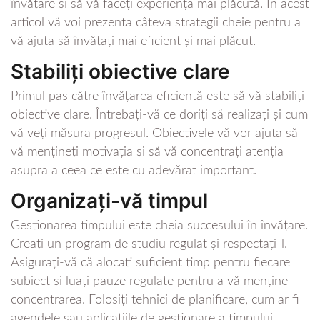
învățare și să vă faceți experiența mai plăcută. În acest
articol vă voi prezenta câteva strategii cheie pentru a
vă ajuta să învățați mai eficient și mai plăcut.
Stabiliți obiective clare
Primul pas către învățarea eficientă este să vă stabiliți
obiective clare. Întrebați-vă ce doriți să realizați și cum
vă veți măsura progresul. Obiectivele vă vor ajuta să
vă mențineți motivația și să vă concentrați atenția
asupra a ceea ce este cu adevărat important.
Organizați-vă timpul
Gestionarea timpului este cheia succesului în învățare.
Creați un program de studiu regulat și respectați-l.
Asigurați-vă că alocati suficient timp pentru fiecare
subiect și luați pauze regulate pentru a vă menține
concentrarea. Folosiți tehnici de planificare, cum ar fi
agendele sau aplicațiile de gestionare a timpului,