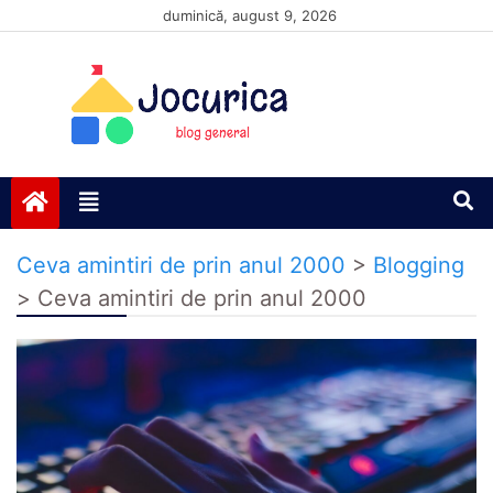
Skip
duminică, august 9, 2026
to
content
Jocurică blog
blog general
Ceva amintiri de prin anul 2000
>
Blogging
>
Ceva amintiri de prin anul 2000