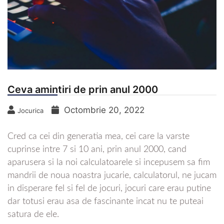
Ceva amintiri de prin anul 2000
Octombrie 20, 2022
Jocurica
Cred ca cei din generatia mea, cei care la varste
cuprinse intre 7 si 10 ani, prin anul 2000, cand
aparusera si la noi calculatoarele si incepusem sa fim
mandrii de noua noastra jucarie, calculatorul, ne jucam
in disperare fel si fel de jocuri, jocuri care erau putine
dar totusi erau asa de fascinante incat nu te puteai
satura de ele.