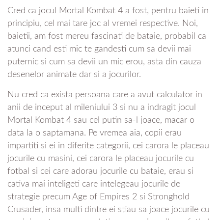
Cred ca jocul Mortal Kombat 4 a fost, pentru baieti in
principiu, cel mai tare joc al vremei respective. Noi,
baietii, am fost mereu fascinati de bataie, probabil ca
atunci cand esti mic te gandesti cum sa devii mai
puternic si cum sa devii un mic erou, asta din cauza
desenelor animate dar si a jocurilor.
Nu cred ca exista persoana care a avut calculator in
anii de inceput al mileniului 3 si nu a indragit jocul
Mortal Kombat 4 sau cel putin sa-l joace, macar o
data la o saptamana. Pe vremea aia, copii erau
impartiti si ei in diferite categorii, cei carora le placeau
jocurile cu masini, cei carora le placeau jocurile cu
fotbal si cei care adorau jocurile cu bataie, erau si
cativa mai inteligeti care intelegeau jocurile de
strategie precum Age of Empires 2 si Stronghold
Crusader, insa multi dintre ei stiau sa joace jocurile cu