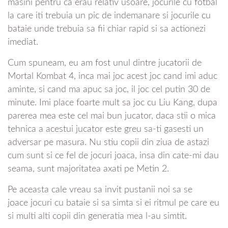
masini pentru ca erau relativ usoare, jocurile cu fotbal
la care iti trebuia un pic de indemanare si jocurile cu
bataie unde trebuia sa fii chiar rapid si sa actionezi
imediat.
Cum spuneam, eu am fost unul dintre jucatorii de
Mortal Kombat 4, inca mai joc acest joc cand imi aduc
aminte, si cand ma apuc sa joc, il joc cel putin 30 de
minute. Imi place foarte mult sa joc cu Liu Kang, dupa
parerea mea este cel mai bun jucator, daca stii o mica
tehnica a acestui jucator este greu sa-ti gasesti un
adversar pe masura. Nu stiu copii din ziua de astazi
cum sunt si ce fel de jocuri joaca, insa din cate-mi dau
seama, sunt majoritatea axati pe Metin 2.
Pe aceasta cale vreau sa invit pustanii noi sa se
joace jocuri cu bataie si sa simta si ei ritmul pe care eu
si multi alti copii din generatia mea l-au simtit.