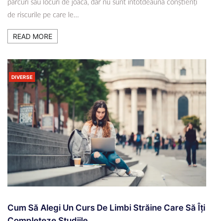
parcuri sau locuri de joacă, dar nu sunt întotdeauna conștienți
de riscurile pe care le…
READ MORE
DIVERSE
Cum Să Alegi Un Curs De Limbi Străine Care Să Îți
Completeze Studiile