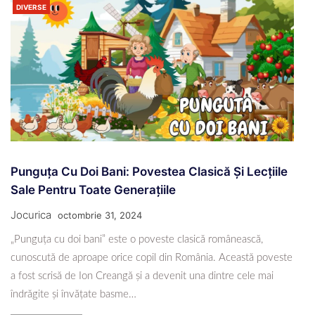
DIVERSE
Punguța Cu Doi Bani: Povestea Clasică Și Lecțiile
Sale Pentru Toate Generațiile
Jocurica
octombrie 31, 2024
„Punguța cu doi bani” este o poveste clasică românească,
cunoscută de aproape orice copil din România. Această poveste
a fost scrisă de Ion Creangă și a devenit una dintre cele mai
îndrăgite și învățate basme…