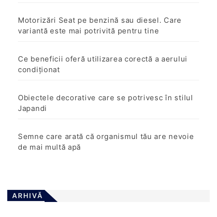
r
t
Motorizări Seat pe benzină sau diesel. Care
i
variantă este mai potrivită pentru tine
c
o
Ce beneficii oferă utilizarea corectă a aerului
l
condiționat
e
Obiectele decorative care se potrivesc în stilul
Japandi
Semne care arată că organismul tău are nevoie
de mai multă apă
ARHIVĂ