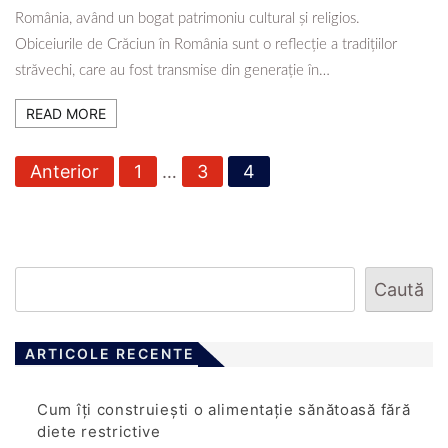
România, având un bogat patrimoniu cultural și religios.
Obiceiurile de Crăciun în România sunt o reflecție a tradițiilor
străvechi, care au fost transmise din generație în…
READ MORE
P
Anterior
1
…
3
4
a
g
i
n
Caută
a
ț
ARTICOLE RECENTE
i
e
Cum îți construiești o alimentație sănătoasă fără
a
diete restrictive