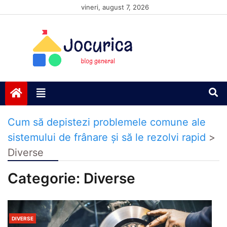
Skip
vineri, august 7, 2026
to
content
Jocurică blog
blog general
Cum să depistezi problemele comune ale
sistemului de frânare și să le rezolvi rapid
>
Diverse
Categorie:
Diverse
DIVERSE